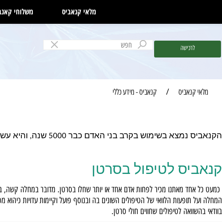
מלאי קנאביס
משלוחי קאנביס
לרכישה
קנאביס
/
קנאביס - מידע כללי
ב בני האדם כבר 5000 שנה, והיא עשוי להיות יעיל במקרים רבים. להלן תחומי השימוש בקנאביס בקרב סוגי מחלות שונים:
יס לטיפול בסרטן
חד מאתנו מכיר לפחות אדם אחד או יותר שחלו בסרטן. מדובר במחלה קשה, בעלת הש
תופעות הלוואי של הטיפולים השונים בה ובנוסף פועל וקיימות עדויות כיהוא מסייע לכיו
וואה לטיפולים שחווים חולי סרטן.