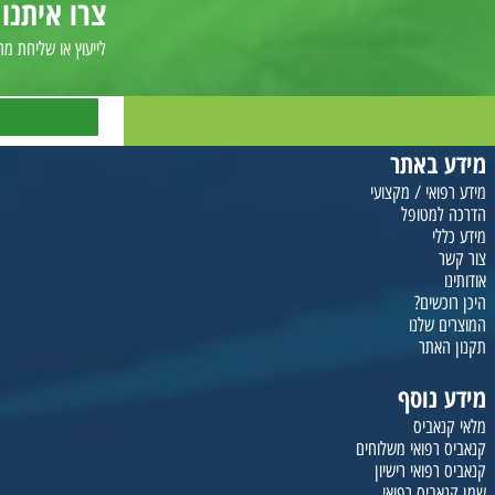
בית מרקחת קנאביס |
קנא
צרו איתנו קש
לייעוץ או שליחת מרשם הש
לשל
באתר
י / מקצועי
טופל
ים?
שלנו
תר