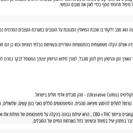
 השפעה רגשית משמעותית ביותר והשימוש בו מצמצם באופן דרמטי את תחושת חוסר האונ
 פותר קשיים בשינה או בעיות חוסר תיאבון שעשויות להיגרם כתוצאה מן הכאב או מה
 תרופתי נוסף בכדי לאזן את מצבם הנפשי.
א מצב דלקתי בו שכבת המיאלין המגוננת על העצבים במערכת-העצבים המרכזית נפגעת
צלם הקלה משמעותית בהתכווצויות השרירים ובעוויתות הבלתי רצוניות וכמו כן הם חו
 זמן והרשיון ניתן לזמן מוגבל. לצורך חידוש הרישיון יצטרך המטופל לבקר במרכז ל
ס (
Ulcerative Colitis
) - מהן סובלים אלפי חולים בישראל.
לים להימנע מיציאה מהבית. הסימפטומים כוללים כאבי בטן קשים, שלשולים, חוסר תי
ובייחוד
THC
ו-
CBD
, הראו יעילות גבוהה בהקלה על סימפטומים של מחלות אלו ואף לר