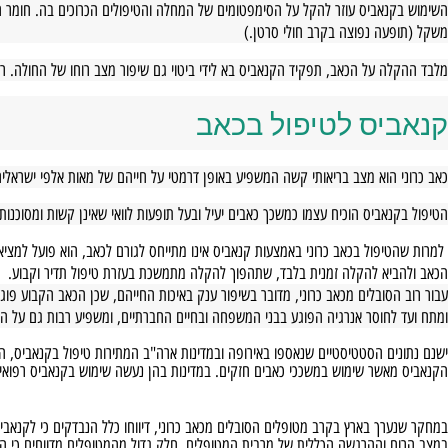
נאביס עוזר להקל על הסימפטומים של המחלה והטיפולים הכרוכים בה. חומר ה-
THC
עה נפוצה בקרב חולי סרטן.)
 על הכאב, תפקיד הקנאביס בא לידי ביטוי גם שיפור מצב רוחו של החולה. רבים מחו
יס לטיפול בכאב
הוא מצב בריאותי קשה המשפיע באופן דרמטי על חייהם של מאות אלפי ישראלים הלוקי
אביס הוכיח עצמו כמשכך כאבים יעיל ובעל תופעות לוואי שאינן קשות ומסוכנות ולכן
יפול בכאב כרוני באמצעות קנאביס אינו מתייחס לגורם לכאב, הוא פועל למציאת פתר
יא להקלה זמנית בלבד, שתהפוך להקלה מתמשכת בעזרת טיפול תדיר וקבוע.
סובלים מכאב כרוני, מדובר בשיפור ענק באיכות החייהם, שכן הכאב הקבוע פוגע למ
חוסר אנרגיה הפוגע בבני המשפחה ובחיים החברתיים, ומשפיע רבות גם על המצב הנפ
ם הסטטיסטיים שנאספו באירופה ובמדינות ארה"ב המתירות טיפול בקנאביס, המראים כ
שר שימוש במשככי כאבים חזקים. במדינות בהן נעשה שימוש בקנאביס רפואי, נצפתה