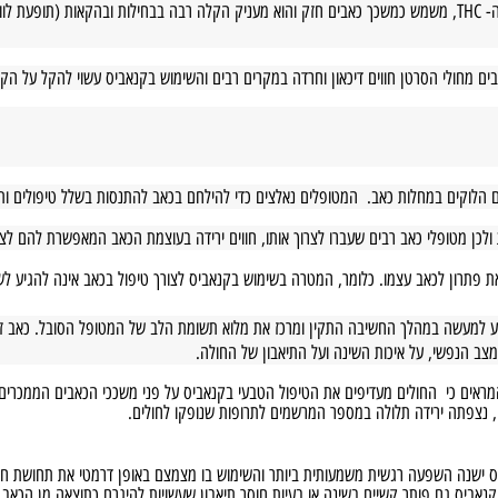
, משמש כמשכך כאבים חזק והוא מעניק הקלה רבה בבחילות ובהקאות (תופעת לוואי נפ
לי הסרטן חווים דיכאון וחרדה במקרים רבים והשימוש בקנאביס עשוי להקל על הקשיי
ם במחלות כאב. המטופלים נאלצים כדי להילחם בכאב להתנסות בשלל טיפולים ותרופות
 מטופלי כאב רבים שעברו לצרוך אותו, חווים ירידה בעוצמת הכאב המאפשרת להם לצמצם
ון לכאב עצמו. כלומר, המטרה בשימוש בקנאביס לצורך טיפול בכאב אינה להגיע לשו
עשה במהלך החשיבה התקין ומרכז את מלוא תשומת הלב של המטופל הסובל. כאב זה מו
שי, על איכות השינה ועל התיאבון של החולה.
י החולים מעדיפים את הטיפול הטבעי בקנאביס על פני משככי הכאבים הממכרים. כאשר
 ירידה תלולה במספר המרשמים לתרופות שנופקו לחולים.