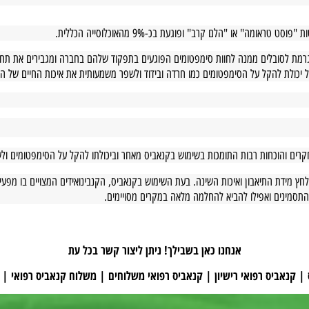
רון יעיל במיוחד ובשיפור גדול באורחות החיים של הסובלים.
"הלם קרב" ופוגעת בכ-9% מהאוכלוסייה הכללית.
לסובלים ממנה לחוות סימפטומים הפוגעים בתפקוד שלהם בחברה ומגבירים את תחוש
להקל על הסימפטומים כמו חרדה ובידוד ולשפר משמעותית את איכות החיים של החולי
וכחות רבות התומכות בשימוש בקנאביס מאחר וביכולתו להקל על הסימפטומים ולשפר
התיאבון ואיכות השינה. בעת השימוש בקנאביס, הקנבינואידים המצויים בו מפעילים 
ים ואפילו להביא להחלמה מלאה במקרים מסויימים.
אנחנו כאן בשבילך! ניתן ליצור קשר בכל עת