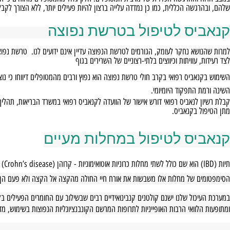
ך בארץ בקרב מטופלים הסובלים מכאב כרוני, דיווחו כלל הנבדקים כי לקנאביס ישנה
וההרגשה הכללית של מרבית המטופלים. חלק גדול מהמטופלים מדווחים כי הקנאביס גם
גשה הכללית, כמו כן נמדדה עלייה ברצון להיות פעילים יותר, ללא הצורך לקבל טיפול
יס לטיפול בטרשת נפוצה
שא נחקר לעומק, הגורמים לטרשת הנפוצה עדיין אינם ידועים לנו. טרשת נפוצה הו
 עוויתות וכיווצים בלתי-רצוניים של השרירים בגוף
אביס רפואי בקרב חולי טרשת נפוצה הוא נפוץ ורבים
מהמטופלים דיווחו כי נוצרה א
 התפקוד היומיומי.
 ל
נאביס רפואי דורש אישור של הוועדה לקנאביס רפואי במשרד הבריאות, תהליך האורך
 בקנאביס.
יס לטיפול במחלות מעיים
 הוא שם כולל לשתי מחלות כרוניות אוטואימוניות - קרוהן (
Crohn’s disease
) וקוליטי
 של מחלות אלו משבשות את אורח חיי החולה מהקצה אל הקצה ולא פעם הן גורמול לחו
כול שלנו ישנם קולטנים קנבינואידיים רבים שבשילוב עם החומרים הפעילים בקנאביס 