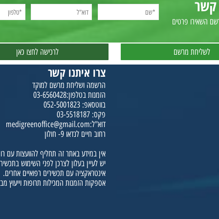
ביס רפואי רישיון |
קנאביס רפואי משלוחים |
משלוח קנאביס רפואי |
מלא
ר
אירו פרטים
יחת מרשם
לרכישה לחצו כאן
צרו איתנו קשר
הרשמה ושליחת מרשם למוקד
הזמנות בטלפון:03-6560428
בווטסאפ: 052-5001823
פקס: 03-5518187
דוא"ל:medigreenoffice@gmail.com
רחוב חיים לנדאו 9- חולון
אין במידע באתר זה תחליף להוועצות עם רופא 
יש לעיין בעלון לצרכן לפני השימוש בתכשיר הר
אינטראקציה עם תכשירים רפואיים אחרים.