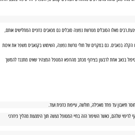
ים, הדיכאון והחרדה שכאב כרוני יכול ליצור. במקביל דווח על שיפור משמעותי
דיכאון שהוא גורם. רבים מהחולים הצורכים קנאביס, חשפו כי חל שיפור במצב הרוח
.רבים מאלו הסובלים מטרשת נפוצה סובלים גם מכאבים כרוניים המחלישים אותם,
ו הקלה בכאבים. גם במקרים של חולי טרשת נפוצה, השימוש בקנאביס משפר את איכות
טיפול בכאב אחת לרבעון בצירוף מכתב מהרופא המטפל המצהיר שאינו מתנגד להמשך
אבון עד פחד מאכילה, חולשה, עייפות כרונית ועוד.
יפוי שלהם, כאשר השיפור הזה בחיי המטופל נעשה תוך הימנעות מהליך כירורגי