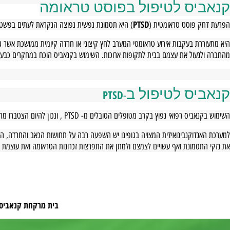
לוואי הרבות האופייניות לתרופות המרשם הקונבנציונליות הנפוצות בשימוש, מדובר בפת
יס לטיפול בפוסט טראומה
PTSD
 פוסט טראומטית (
) היא תסמונת נפשית נפוצה הנקראת לעתים בפשטות "פוסט טראומה" או 
רת בעקבות אירוע טראומטי המערב לחץ קיצוני או חרדה קיומית ממושכת אשר גרמת 
עול את עצמם בבית לתקופות ארוכות. השימוש בקנאביס הוכח במחקרים כבעל יכולת 
PTSD
יס לטיפול ב
-
נאביס רפואי נפוץ בקרב מטופלים הסובלים מ-
PTSD
, ונכון להיום הצטברו
מחקרים
וה
דוקנבינואידית המצויה בגופינו יש השפעה רבה על תחושות הכאב והחרדה, הלחץ מידת 
סמונת ואף עשויים לצמצם ולמתן את התפרצות זכרונות הטראומה ואת עוצמת התסמינ