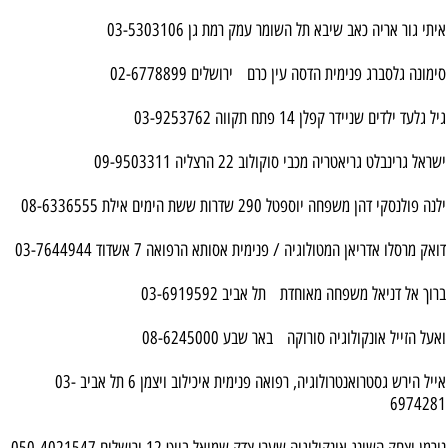
איתי גור אריה כאב שיבא תל השומר עמק רמת גן 03-5303106
סימונה גלסברג פנימית הדסה עין כרם ירושלים 02-6778899
גיל גלעד ילדים שניידר קפלן 14 פתח תקווה 03-9253762
ישראל גרינבלט גריאטריה מכבי סוקולוב 22 הרצליה 09-9503311
ילנה פולנסקי דהן משפחה יוספטל 290 שדרות ששת הימים אילת 08-6336555
דואק מרסלו אדריאן המטולוגיה / פנימית אסותא הרפואה 7 אשדוד 03-7644944
ברוך אל דניאל משפחה מאוחדת תל אביב 03-6919592
ואעל הזייל אונקולוגיה סורוקה באר שבע 08-6245000
אייל הירש גסטרואנטרולוגיה, רפואה פנימית איכילוב ויצמן 6 תל אביב 03-
6974281
נורמן יצחק השינג אונקולוגיה שערי צדק שמואל בייט 12 ירושלים 050-4021547