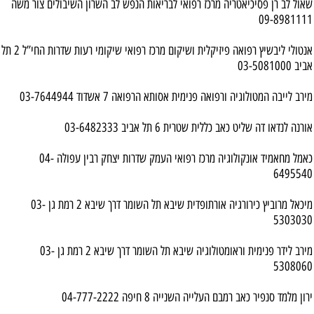
שאול לב רן פסיכיאטריה מרכז רפואי לבריאות הנפש לב השרון השיבולים צור משה
09-8981111
אנטולי ליבשיץ רפואה פיזיקלית ושיקום מרכז רפואי שיקומי רעות שדרות החי”ל 2 תל
אביב 03-5081000
מירב לייבה המטולוגיה ורפואה פנימית אסותא הרפואה 7 אשדוד 03-7644944
אורנה לנדאו דה שליט כאב כללית שטרית 6 תל אביב 03-6482333
כאמל מחאמיד אונקולוגיה מרכז רפואי העמק שדרות יצחק רבין עפולה 04-
6495540
מיכאל מרוביץ כירורגיה אורתופדית שיבא תל השומר דרך שיבא 2 רמת גן 03-
5303030
מירב לידר פנימית וראומטולוגיה שיבא תל השומר דרך שיבא 2 רמת גן 03-
5308060
ירון מלמד סנפיר כאב רמבם העלייה השנייה 8 חיפה 04-777-2222