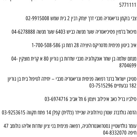
5771111
צבי בוקמן גריאטריה מכבי דרך יצחק רבין 2 בית שמש 02-9915008
מיכאל בז’מין פסיכיאטריה שער מנשה כביש 6403 שער מנשה 04-6278888
איב ביטון פנימית מדטריקס היצירה 28 רמת גן 1-700-508-586
מנחם שלמה בן שחר אונקולוגיה מכבי שדרות בן גוריון 80 א קרית מוצקין 04-
8704699
סטיבן ישראל ברגר רפואה פנימית וגריאטריה מכבי – יחידה לטיפול בית בן גוריון
182 גבעתיים 03-7515296
סילביו בריל כאב איכילוב ויצמן 6 תל אביב 03-6974716
הדסה גולדברג שטרן נוירולוגיה שניידר (כללית) קפלן 14 פתח תקווה 03-9253615
עומר גולדשטיין גסטרואנטרולוגיה, רפואה פנימית בני ציון שדרות אליהו גולומב 47
חיפה 04-8332070