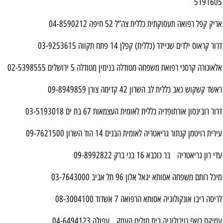
5191605
אריק קפל רפואה תעסוקתית כללית צה”ל 52 חיפה 04-8590212
דרור קראוס ילדים שניידר (כללית) קפלן 14 פתח תקווה 03-9253615
אלאונורה קרסני רפואת משפחה מטודלה בנימין מטודלה 5 ירושלים 02-5398555
ראשד קשקוש כאב כללית לב השרון 42 קדימה צורן 09-8949859
דרור רובינסון אורתופדיה כללית לאומית העצמאות 67 בת ים 03-5193018
עירית רויטמן קנתור גריאטריה לאומית הבנים 14 הוד השרון 09-7621500
עדי רון גריאטריה בר כוכבא 16 בני ברק 09-8992822
מיכל רותם משפחה אסותא יגאל אלון 96 תל אביב 03-7643000
לריסה ריבו אונקולוגיה אסותא הרפואה 7 אשדוד 08-3004100
עמיקם רשף נוירולוגיה בית חולים העמק עפולה 04-6494123