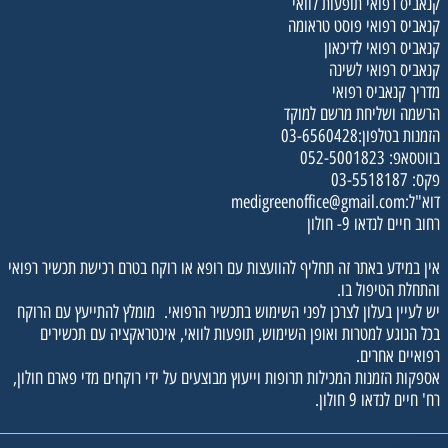
קנאביס רפואי תופעות לוואי
קנאביס רפואי פוסט טראומה
קנאביס רפואי לדיכאון
קנאביס רפואי לשינה
מדריך קנאביס רפואי
הרשמה ושליחת מרשם למוקד
הזמנות בטלפון:03-6560428
בווטסאפ: 052-5001823
פקס: 03-5518187
דוא"ל:medigreenoffice@gmail.com
רחוב חיים לנדאו 9- חולון
אין במידע באתר זה תחליף להוועצות עם רופא או רוקח בטרם רכישת תכשיר רפואי
והתחלת הטיפול בו.
יש לעיין בעלון לצרכן לפני השימוש בתכשיר הרפואי. מומלץ להתייעץ עם הרוקח
בכל הנוגע למטרות ואופן השימוש, תופעות לוואי, אינטראקציה עם תכשירים
רפואיים אחרים.
אספקות הזמנות המכילות תרופות וייעוץ מבוצעים על ידי רוקחים מדי פארם חולון,
רח' חיים לנדאו 9 חולון.